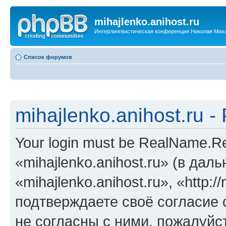
mihajlenko.anihost.ru
Интерлингвистическая конференция Николая Мих
Список форумов
mihajlenko.anihost.ru 
Your login must be RealName.
«mihajlenko.anihost.ru» (в да
«mihajlenko.anihost.ru», «http://
подтверждаете своё согласие
не согласны с ними, пожалуйст