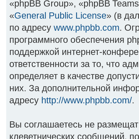
«phpBB Group», «phpBB Teams
«
General Public License
» (в да
по адресу
www.phpbb.com
. Ог
программного обеспечения php
поддержкой интернет-конферен
ответственности за то, что а
определяет в качестве допуст
них. За дополнительной инфо
адресу
http://www.phpbb.com/
.
Вы соглашаетесь не размещат
клеветнических сообщений, п