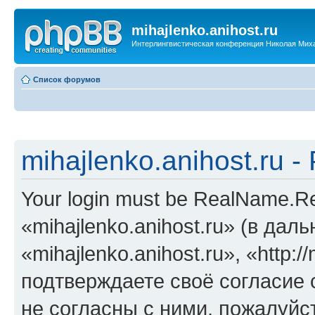
mihajlenko.anihost.ru
Интерлингвистическая конференция Николая Мих
Список форумов
mihajlenko.anihost.ru 
Your login must be RealName.
«mihajlenko.anihost.ru» (в да
«mihajlenko.anihost.ru», «http://
подтверждаете своё согласие
не согласны с ними, пожалуйст