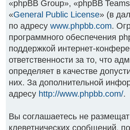
«phpBB Group», «phpBB Teams
«
General Public License
» (в да
по адресу
www.phpbb.com
. Ог
программного обеспечения php
поддержкой интернет-конферен
ответственности за то, что а
определяет в качестве допуст
них. За дополнительной инфо
адресу
http://www.phpbb.com/
.
Вы соглашаетесь не размещат
клеветнических сообщений, п