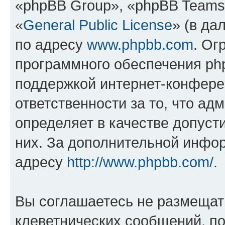
«phpBB Group», «phpBB Teams
«
General Public License
» (в да
по адресу
www.phpbb.com
. Ог
программного обеспечения php
поддержкой интернет-конферен
ответственности за то, что а
определяет в качестве допуст
них. За дополнительной инфо
адресу
http://www.phpbb.com/
.
Вы соглашаетесь не размещат
клеветнических сообщений, п