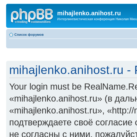
mihajlenko.anihost.ru
Интерлингвистическая конференция Николая Мих
Список форумов
mihajlenko.anihost.ru 
Your login must be RealName.
«mihajlenko.anihost.ru» (в да
«mihajlenko.anihost.ru», «http://
подтверждаете своё согласие
не согласны с ними, пожалуйст