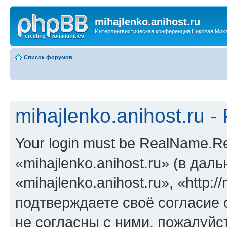
mihajlenko.anihost.ru
Интерлингвистическая конференция Николая Мих
Список форумов
mihajlenko.anihost.ru 
Your login must be RealName.
«mihajlenko.anihost.ru» (в да
«mihajlenko.anihost.ru», «http://
подтверждаете своё согласие
не согласны с ними, пожалуйст