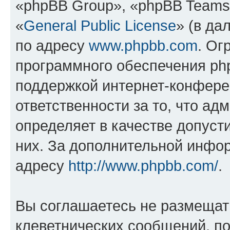
«phpBB Group», «phpBB Teams
«
General Public License
» (в да
по адресу
www.phpbb.com
. Ог
программного обеспечения php
поддержкой интернет-конферен
ответственности за то, что а
определяет в качестве допуст
них. За дополнительной инфо
адресу
http://www.phpbb.com/
.
Вы соглашаетесь не размещат
клеветнических сообщений, п