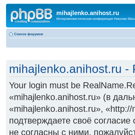
mihajlenko.anihost.ru
Интерлингвистическая конференция Николая Мих
Список форумов
mihajlenko.anihost.ru 
Your login must be RealName.
«mihajlenko.anihost.ru» (в да
«mihajlenko.anihost.ru», «http://
подтверждаете своё согласие
не согласны с ними, пожалуйст