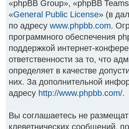
«phpBB Group», «phpBB Teams
«
General Public License
» (в да
по адресу
www.phpbb.com
. Ог
программного обеспечения php
поддержкой интернет-конферен
ответственности за то, что а
определяет в качестве допуст
них. За дополнительной инфо
адресу
http://www.phpbb.com/
.
Вы соглашаетесь не размещат
клеветнических сообщений, п