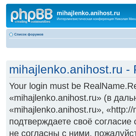
mihajlenko.anihost.ru
Интерлингвистическая конференция Николая Мих
Список форумов
mihajlenko.anihost.ru 
Your login must be RealName.
«mihajlenko.anihost.ru» (в да
«mihajlenko.anihost.ru», «http://
подтверждаете своё согласие
не согласны с ними, пожалуйст