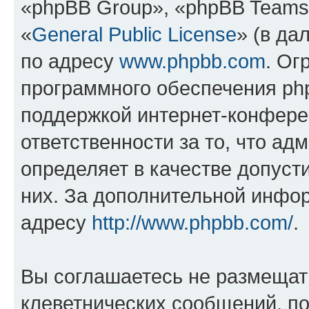
«phpBB Group», «phpBB Teams
«
General Public License
» (в да
по адресу
www.phpbb.com
. Ог
программного обеспечения php
поддержкой интернет-конферен
ответственности за то, что а
определяет в качестве допуст
них. За дополнительной инфо
адресу
http://www.phpbb.com/
.
Вы соглашаетесь не размещат
клеветнических сообщений, п