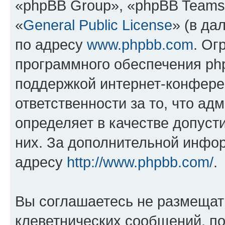
«phpBB Group», «phpBB Teams
«
General Public License
» (в да
по адресу
www.phpbb.com
. Ог
программного обеспечения php
поддержкой интернет-конферен
ответственности за то, что а
определяет в качестве допуст
них. За дополнительной инфо
адресу
http://www.phpbb.com/
.
Вы соглашаетесь не размещат
клеветнических сообщений, п