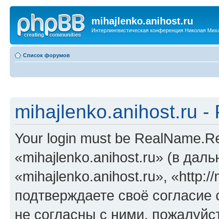
mihajlenko.anihost.ru
Интерлингвистическая конференция Николая Мих
Список форумов
mihajlenko.anihost.ru 
Your login must be RealName.
«mihajlenko.anihost.ru» (в да
«mihajlenko.anihost.ru», «http://
подтверждаете своё согласие
не согласны с ними, пожалуйст