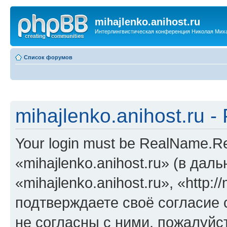
mihajlenko.anihost.ru
Интерлингвистическая конференция Николая Мих
Список форумов
mihajlenko.anihost.ru 
Your login must be RealName.
«mihajlenko.anihost.ru» (в да
«mihajlenko.anihost.ru», «http://
подтверждаете своё согласие
не согласны с ними, пожалуйст