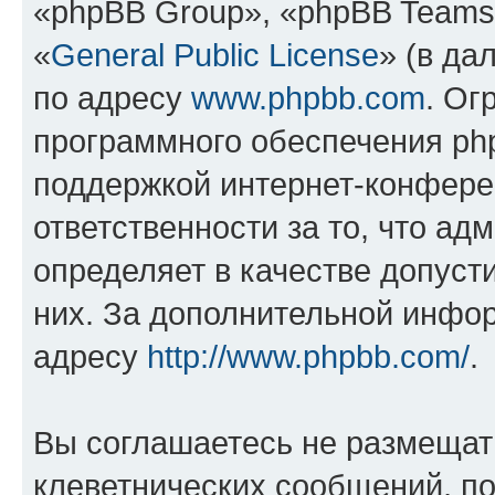
«phpBB Group», «phpBB Teams
«
General Public License
» (в да
по адресу
www.phpbb.com
. Ог
программного обеспечения php
поддержкой интернет-конферен
ответственности за то, что а
определяет в качестве допуст
них. За дополнительной инфо
адресу
http://www.phpbb.com/
.
Вы соглашаетесь не размещат
клеветнических сообщений, п