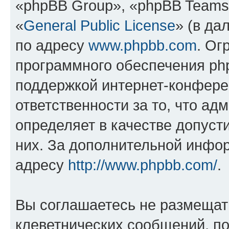
«phpBB Group», «phpBB Teams
«
General Public License
» (в да
по адресу
www.phpbb.com
. Ог
программного обеспечения php
поддержкой интернет-конферен
ответственности за то, что а
определяет в качестве допуст
них. За дополнительной инфо
адресу
http://www.phpbb.com/
.
Вы соглашаетесь не размещат
клеветнических сообщений, п