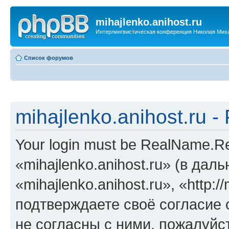
mihajlenko.anihost.ru
Интерлингвистическая конференция Николая Мих
Список форумов
mihajlenko.anihost.ru 
Your login must be RealName.
«mihajlenko.anihost.ru» (в да
«mihajlenko.anihost.ru», «http://
подтверждаете своё согласие
не согласны с ними, пожалуйст