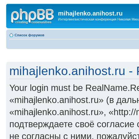
mihajlenko.anihost.ru
Интерлингвистическая конференция Николая Мих
Список форумов
mihajlenko.anihost.ru 
Your login must be RealName.
«mihajlenko.anihost.ru» (в да
«mihajlenko.anihost.ru», «http://
подтверждаете своё согласие
не согласны с ними, пожалуйст