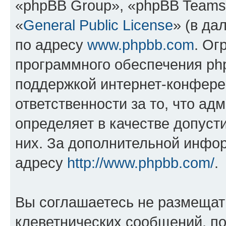
«phpBB Group», «phpBB Teams
«
General Public License
» (в да
по адресу
www.phpbb.com
. Ог
программного обеспечения php
поддержкой интернет-конферен
ответственности за то, что а
определяет в качестве допуст
них. За дополнительной инфо
адресу
http://www.phpbb.com/
.
Вы соглашаетесь не размещат
клеветнических сообщений, п