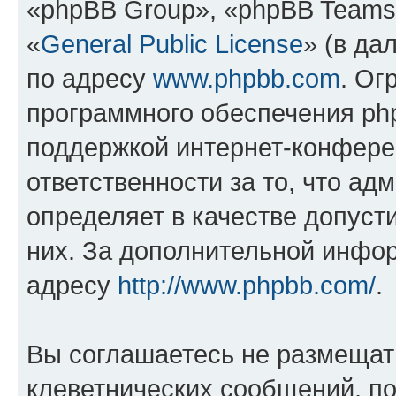
«phpBB Group», «phpBB Teams
«
General Public License
» (в да
по адресу
www.phpbb.com
. Ог
программного обеспечения php
поддержкой интернет-конферен
ответственности за то, что а
определяет в качестве допуст
них. За дополнительной инфо
адресу
http://www.phpbb.com/
.
Вы соглашаетесь не размещат
клеветнических сообщений, п