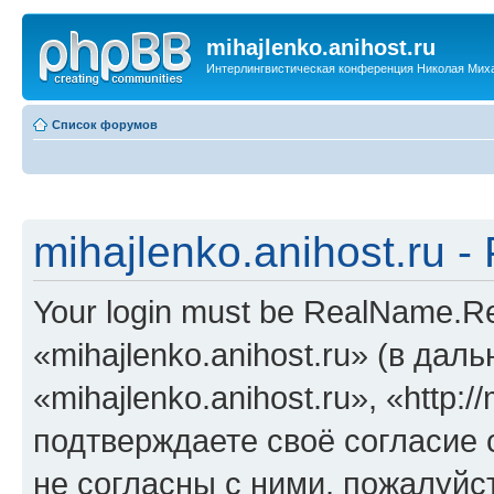
mihajlenko.anihost.ru
Интерлингвистическая конференция Николая Мих
Список форумов
mihajlenko.anihost.ru 
Your login must be RealName.
«mihajlenko.anihost.ru» (в да
«mihajlenko.anihost.ru», «http://
подтверждаете своё согласие
не согласны с ними, пожалуйст