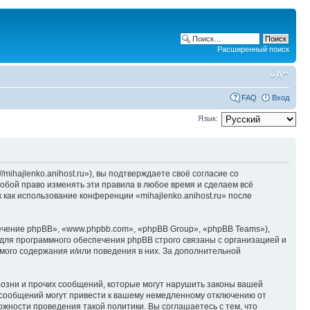
Расширенный поиск
FAQ
Вход
Язык:
/mihajlenko.anihost.ru»), вы подтверждаете своё согласие со
собой право изменять эти правила в любое время и сделаем всё
 как использование конференции «mihajlenko.anihost.ru» после
чение phpBB», «www.phpbb.com», «phpBB Group», «phpBB Teams»),
для программного обеспечения phpBB строго связаны с организацией и
мого содержания и/или поведения в них. За дополнительной
озни и прочих сообщений, которые могут нарушить законы вашей
х сообщений могут привести к вашему немедленному отключению от
ожности проведения такой политики. Вы соглашаетесь с тем, что