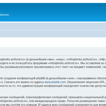
айленко
enko.anihost.ru» (в дальнейшем «мы», «наш», «mihajlenko.anihost.ru», «http:/
одите и не пользуйтесь форумами «mihajlenko.anihost.ru». Мы оставляем за 
 бы разумным регулярно просматривать этот текст на предмет изменений, так
я создания конференций phpBB (в дальнейшем «они», «программное обеспе
»). Скачать его можно по адресу
www.phpbb.com
. Ограничения лицензии GPL 
ности за то, что администрация конференций определяет в качестве допусти
ческих сообщений, порнографических сообщений, призывов к национальной р
mihajlenko.anihost.ru», или международное право. Попытки размещения таки
если мы сочтём это нужным. IP-адреса всех сообщений сохраняются для возм