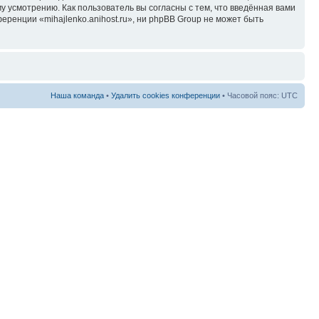
у усмотрению. Как пользователь вы согласны с тем, что введённая вами
ренции «mihajlenko.anihost.ru», ни phpBB Group не может быть
Наша команда
•
Удалить cookies конференции
• Часовой пояс: UTC