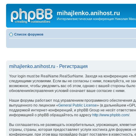
mihajlenko.anihost.ru
Интерлингвистическая конференция Николая Мих
Список форумов
mihajlenko.anihost.ru - Регистрация
Your login must be RealName.RealSurName. Заходя на конференцию «mihajl
следующими условиями. Если вы не согласны с ними, пожалуйста, не зах
возможное, чтобы уведомить вас об этом, однако с вашей стороны было
обновления/исправления условий означает ваше согласие с ними.
Наши форумы работают под управлением программного обеспечения дл
выпущенного по лицензии «
General Public License
» (в дальнейшем «GPL
поддержкой интернет-конференций, и phpBB Group не несёт ответствен
информацией о phpBB обращайтесь по адресу
http://www.phpbb.com/
.
Вы соглашаетесь не размещать оскорбительных, угрожающих, клеветни
страны, страны, которая предоставляет услуги хостинга для форумов «
конференции, при этом ваш провайдер будет поставлен в известность, 