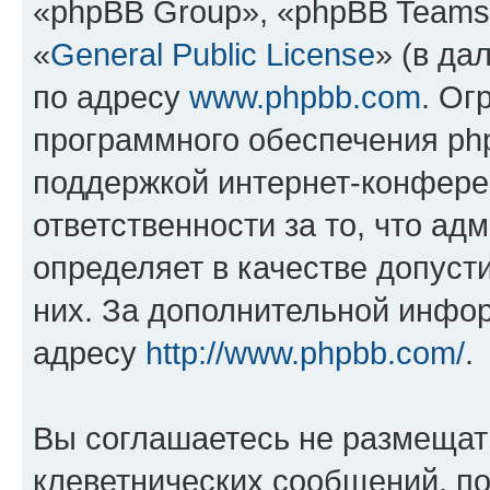
«phpBB Group», «phpBB Teams
«
General Public License
» (в да
по адресу
www.phpbb.com
. Ог
программного обеспечения php
поддержкой интернет-конферен
ответственности за то, что а
определяет в качестве допуст
них. За дополнительной инфо
адресу
http://www.phpbb.com/
.
Вы соглашаетесь не размещат
клеветнических сообщений, п