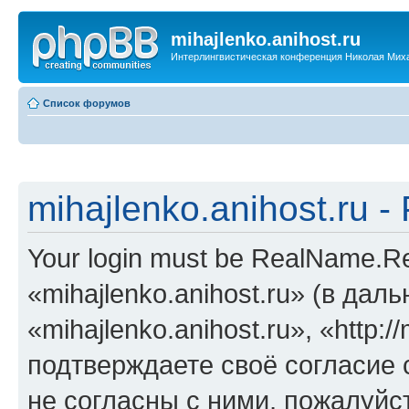
mihajlenko.anihost.ru
Интерлингвистическая конференция Николая Мих
Список форумов
mihajlenko.anihost.ru 
Your login must be RealName.
«mihajlenko.anihost.ru» (в да
«mihajlenko.anihost.ru», «http://
подтверждаете своё согласие
не согласны с ними, пожалуйст