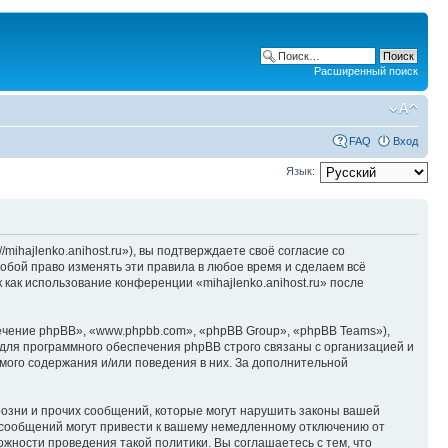
Расширенный поиск
FAQ
Вход
Язык:
/mihajlenko.anihost.ru»), вы подтверждаете своё согласие со
собой право изменять эти правила в любое время и сделаем всё
 как использование конференции «mihajlenko.anihost.ru» после
чение phpBB», «www.phpbb.com», «phpBB Group», «phpBB Teams»),
для программного обеспечения phpBB строго связаны с организацией и
мого содержания и/или поведения в них. За дополнительной
озни и прочих сообщений, которые могут нарушить законы вашей
х сообщений могут привести к вашему немедленному отключению от
ожности проведения такой политики. Вы соглашаетесь с тем, что