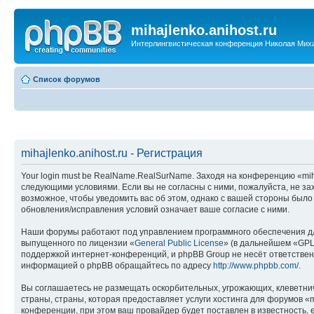
mihajlenko.anihost.ru
Интерлингвистическая конференция Николая Мих
Список форумов
mihajlenko.anihost.ru - Регистрация
Your login must be RealName.RealSurName. Заходя на конференцию «mihajl
следующими условиями. Если вы не согласны с ними, пожалуйста, не зах
возможное, чтобы уведомить вас об этом, однако с вашей стороны было
обновления/исправления условий означает ваше согласие с ними.
Наши форумы работают под управлением программного обеспечения дл
выпущенного по лицензии «
General Public License
» (в дальнейшем «GPL
поддержкой интернет-конференций, и phpBB Group не несёт ответствен
информацией о phpBB обращайтесь по адресу
http://www.phpbb.com/
.
Вы соглашаетесь не размещать оскорбительных, угрожающих, клеветни
страны, страны, которая предоставляет услуги хостинга для форумов «
конференции, при этом ваш провайдер будет поставлен в известность, 