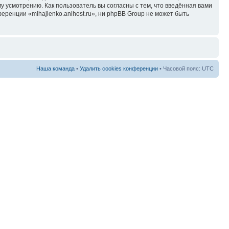
у усмотрению. Как пользователь вы согласны с тем, что введённая вами
ренции «mihajlenko.anihost.ru», ни phpBB Group не может быть
Наша команда
•
Удалить cookies конференции
• Часовой пояс: UTC