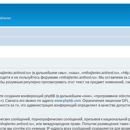
айленко
enko.anihost.ru» (в дальнейшем «мы», «наш», «mihajlenko.anihost.ru», «http:/
одите и не пользуйтесь форумами «mihajlenko.anihost.ru». Мы оставляем за 
 бы разумным регулярно просматривать этот текст на предмет изменений, так
я создания конференций phpBB (в дальнейшем «они», «программное обеспе
»). Скачать его можно по адресу
www.phpbb.com
. Ограничения лицензии GPL 
ности за то, что администрация конференций определяет в качестве допусти
ческих сообщений, порнографических сообщений, призывов к национальной р
mihajlenko.anihost.ru», или международное право. Попытки размещения таки
если мы сочтём это нужным. IP-адреса всех сообщений сохраняются для возм