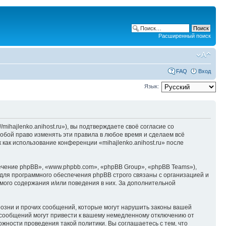
Расширенный поиск
FAQ
Вход
Язык:
/mihajlenko.anihost.ru»), вы подтверждаете своё согласие со
собой право изменять эти правила в любое время и сделаем всё
 как использование конференции «mihajlenko.anihost.ru» после
чение phpBB», «www.phpbb.com», «phpBB Group», «phpBB Teams»),
для программного обеспечения phpBB строго связаны с организацией и
мого содержания и/или поведения в них. За дополнительной
озни и прочих сообщений, которые могут нарушить законы вашей
х сообщений могут привести к вашему немедленному отключению от
ожности проведения такой политики. Вы соглашаетесь с тем, что