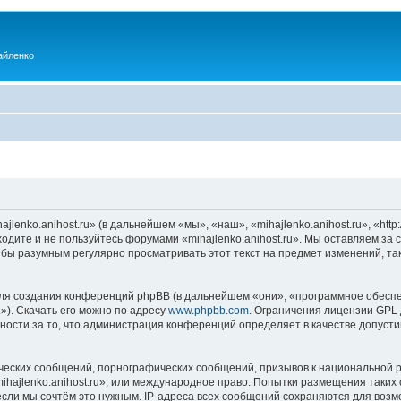
айленко
enko.anihost.ru» (в дальнейшем «мы», «наш», «mihajlenko.anihost.ru», «http:/
одите и не пользуйтесь форумами «mihajlenko.anihost.ru». Мы оставляем за 
 бы разумным регулярно просматривать этот текст на предмет изменений, так
я создания конференций phpBB (в дальнейшем «они», «программное обеспе
»). Скачать его можно по адресу
www.phpbb.com
. Ограничения лицензии GPL 
ности за то, что администрация конференций определяет в качестве допусти
ческих сообщений, порнографических сообщений, призывов к национальной р
mihajlenko.anihost.ru», или международное право. Попытки размещения таки
если мы сочтём это нужным. IP-адреса всех сообщений сохраняются для возм