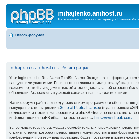
mihajlenko.anihost.ru
Интерлингвистическая конференция Николая Мих
Список форумов
mihajlenko.anihost.ru - Регистрация
Your login must be RealName.RealSurName. Заходя на конференцию «mihajl
следующими условиями. Если вы не согласны с ними, пожалуйста, не зах
возможное, чтобы уведомить вас об этом, однако с вашей стороны было
обновления/исправления условий означает ваше согласие с ними.
Наши форумы работают под управлением программного обеспечения дл
выпущенного по лицензии «
General Public License
» (в дальнейшем «GPL
поддержкой интернет-конференций, и phpBB Group не несёт ответствен
информацией о phpBB обращайтесь по адресу
http://www.phpbb.com/
.
Вы соглашаетесь не размещать оскорбительных, угрожающих, клеветни
страны, страны, которая предоставляет услуги хостинга для форумов «
конференции, при этом ваш провайдер будет поставлен в известность, 