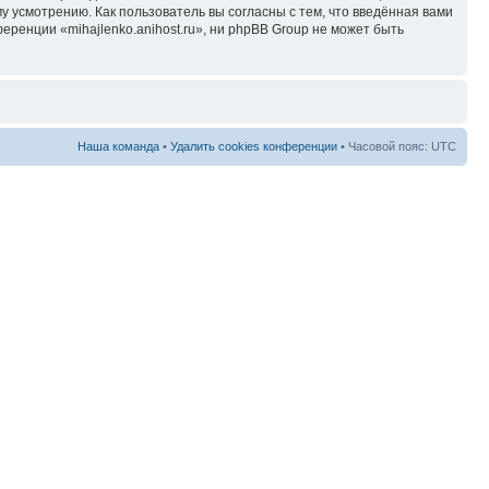
у усмотрению. Как пользователь вы согласны с тем, что введённая вами
ренции «mihajlenko.anihost.ru», ни phpBB Group не может быть
Наша команда
•
Удалить cookies конференции
• Часовой пояс: UTC