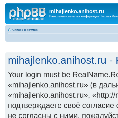
mihajlenko.anihost.ru
Интерлингвистическая конференция Николая Мих
Список форумов
mihajlenko.anihost.ru 
Your login must be RealName.
«mihajlenko.anihost.ru» (в да
«mihajlenko.anihost.ru», «http://
подтверждаете своё согласие
не согласны с ними, пожалуйст