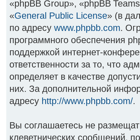
«phpBB Group», «phpBB Teams
«
General Public License
» (в да
по адресу
www.phpbb.com
. Ог
программного обеспечения php
поддержкой интернет-конферен
ответственности за то, что а
определяет в качестве допуст
них. За дополнительной инфо
адресу
http://www.phpbb.com/
.
Вы соглашаетесь не размещат
клеветнических сообщений, п