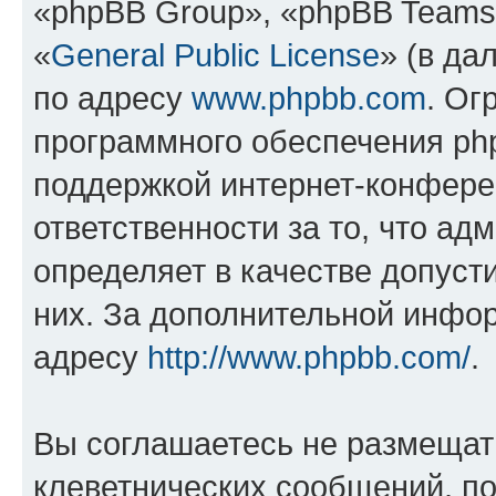
«phpBB Group», «phpBB Teams
«
General Public License
» (в да
по адресу
www.phpbb.com
. Ог
программного обеспечения php
поддержкой интернет-конферен
ответственности за то, что а
определяет в качестве допуст
них. За дополнительной инфо
адресу
http://www.phpbb.com/
.
Вы соглашаетесь не размещат
клеветнических сообщений, п