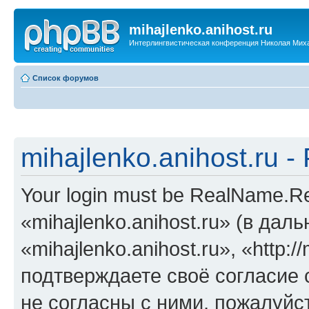
mihajlenko.anihost.ru
Интерлингвистическая конференция Николая Мих
Список форумов
mihajlenko.anihost.ru 
Your login must be RealName.
«mihajlenko.anihost.ru» (в да
«mihajlenko.anihost.ru», «http://
подтверждаете своё согласие
не согласны с ними, пожалуйст