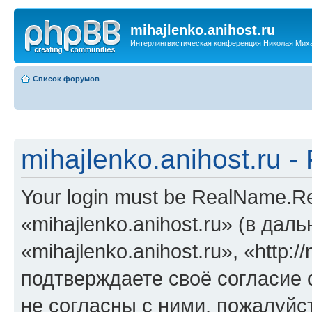
mihajlenko.anihost.ru
Интерлингвистическая конференция Николая Мих
Список форумов
mihajlenko.anihost.ru 
Your login must be RealName.
«mihajlenko.anihost.ru» (в да
«mihajlenko.anihost.ru», «http://
подтверждаете своё согласие
не согласны с ними, пожалуйст