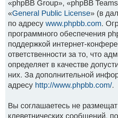
«phpBB Group», «phpBB Teams
«
General Public License
» (в да
по адресу
www.phpbb.com
. Ог
программного обеспечения php
поддержкой интернет-конферен
ответственности за то, что а
определяет в качестве допуст
них. За дополнительной инфо
адресу
http://www.phpbb.com/
.
Вы соглашаетесь не размещат
клеветнических сообщений, п