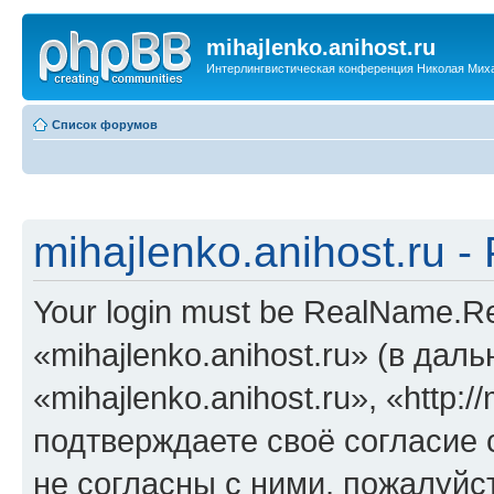
mihajlenko.anihost.ru
Интерлингвистическая конференция Николая Мих
Список форумов
mihajlenko.anihost.ru 
Your login must be RealName.
«mihajlenko.anihost.ru» (в да
«mihajlenko.anihost.ru», «http://
подтверждаете своё согласие
не согласны с ними, пожалуйст