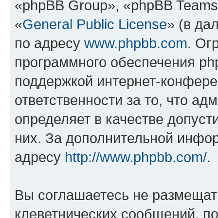
«phpBB Group», «phpBB Teams
«
General Public License
» (в да
по адресу
www.phpbb.com
. Ог
программного обеспечения php
поддержкой интернет-конферен
ответственности за то, что а
определяет в качестве допуст
них. За дополнительной инфо
адресу
http://www.phpbb.com/
.
Вы соглашаетесь не размещат
клеветнических сообщений, п