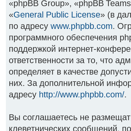
«phpBB Group», «phpBB Teams
«
General Public License
» (в да
по адресу
www.phpbb.com
. Ог
программного обеспечения php
поддержкой интернет-конферен
ответственности за то, что а
определяет в качестве допуст
них. За дополнительной инфо
адресу
http://www.phpbb.com/
.
Вы соглашаетесь не размещат
клеветнических сообщений, п