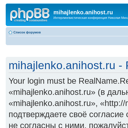
mihajlenko.anihost.ru
Интерлингвистическая конференция Николая Мих
Список форумов
mihajlenko.anihost.ru 
Your login must be RealName.
«mihajlenko.anihost.ru» (в да
«mihajlenko.anihost.ru», «http://
подтверждаете своё согласие
не согласны с ними, пожалуйст