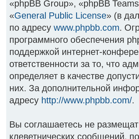
«phpBB Group», «phpBB Teams
«
General Public License
» (в да
по адресу
www.phpbb.com
. Ог
программного обеспечения php
поддержкой интернет-конферен
ответственности за то, что а
определяет в качестве допуст
них. За дополнительной инфо
адресу
http://www.phpbb.com/
.
Вы соглашаетесь не размещат
клеветнических сообщений, п