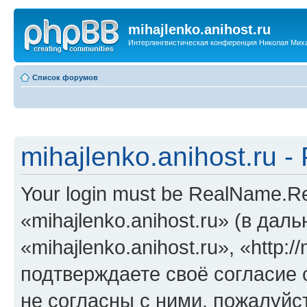
mihajlenko.anihost.ru
Интерлингвистическая конференция Николая Мих
Список форумов
mihajlenko.anihost.ru 
Your login must be RealName.
«mihajlenko.anihost.ru» (в да
«mihajlenko.anihost.ru», «http://
подтверждаете своё согласие
не согласны с ними, пожалуйст