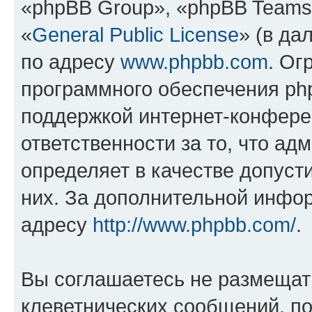
«phpBB Group», «phpBB Teams
«
General Public License
» (в да
по адресу
www.phpbb.com
. Ог
программного обеспечения php
поддержкой интернет-конферен
ответственности за то, что а
определяет в качестве допуст
них. За дополнительной инфо
адресу
http://www.phpbb.com/
.
Вы соглашаетесь не размещат
клеветнических сообщений, п