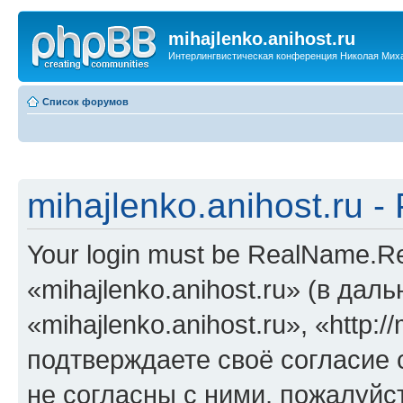
mihajlenko.anihost.ru
Интерлингвистическая конференция Николая Мих
Список форумов
mihajlenko.anihost.ru 
Your login must be RealName.
«mihajlenko.anihost.ru» (в да
«mihajlenko.anihost.ru», «http://
подтверждаете своё согласие
не согласны с ними, пожалуйст