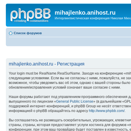
mihajlenko.anihost.ru
Интерлингвистическая конференция Николая Мих
Список форумов
mihajlenko.anihost.ru - Регистрация
Your login must be RealName.RealSurName. Заходя на конференцию «mihajl
следующими условиями. Если вы не согласны с ними, пожалуйста, не зах
возможное, чтобы уведомить вас об этом, однако с вашей стороны было
обновления/исправления условий означает ваше согласие с ними.
Наши форумы работают под управлением программного обеспечения дл
выпущенного по лицензии «
General Public License
» (в дальнейшем «GPL
поддержкой интернет-конференций, и phpBB Group не несёт ответствен
информацией о phpBB обращайтесь по адресу
http://www.phpbb.com/
.
Вы соглашаетесь не размещать оскорбительных, угрожающих, клеветни
страны, страны, которая предоставляет услуги хостинга для форумов «
конференции, при этом ваш провайдер будет поставлен в известность, 