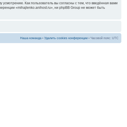
у усмотрению. Как пользователь вы согласны с тем, что введённая вами
ренции «mihajlenko.anihost.ru», ни phpBB Group не может быть
Наша команда
•
Удалить cookies конференции
• Часовой пояс: UTC