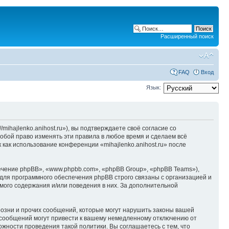
Расширенный поиск
FAQ
Вход
Язык:
/mihajlenko.anihost.ru»), вы подтверждаете своё согласие со
собой право изменять эти правила в любое время и сделаем всё
 как использование конференции «mihajlenko.anihost.ru» после
чение phpBB», «www.phpbb.com», «phpBB Group», «phpBB Teams»),
для программного обеспечения phpBB строго связаны с организацией и
мого содержания и/или поведения в них. За дополнительной
озни и прочих сообщений, которые могут нарушить законы вашей
х сообщений могут привести к вашему немедленному отключению от
ожности проведения такой политики. Вы соглашаетесь с тем, что