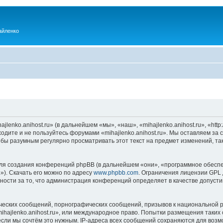
айленко
enko.anihost.ru» (в дальнейшем «мы», «наш», «mihajlenko.anihost.ru», «http:/
одите и не пользуйтесь форумами «mihajlenko.anihost.ru». Мы оставляем за 
 бы разумным регулярно просматривать этот текст на предмет изменений, так
я создания конференций phpBB (в дальнейшем «они», «программное обеспе
»). Скачать его можно по адресу
www.phpbb.com
. Ограничения лицензии GPL 
ности за то, что администрация конференций определяет в качестве допусти
ческих сообщений, порнографических сообщений, призывов к национальной р
mihajlenko.anihost.ru», или международное право. Попытки размещения таки
если мы сочтём это нужным. IP-адреса всех сообщений сохраняются для возм