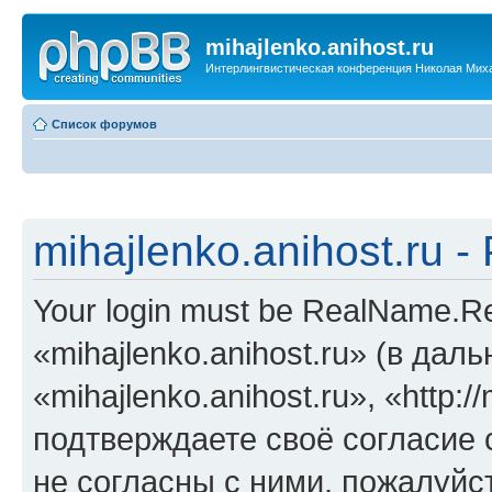
mihajlenko.anihost.ru
Интерлингвистическая конференция Николая Мих
Список форумов
mihajlenko.anihost.ru 
Your login must be RealName.
«mihajlenko.anihost.ru» (в да
«mihajlenko.anihost.ru», «http://
подтверждаете своё согласие
не согласны с ними, пожалуйст