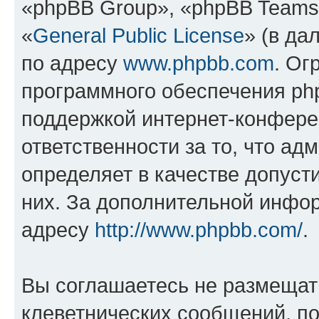
«phpBB Group», «phpBB Teams
«
General Public License
» (в да
по адресу
www.phpbb.com
. Ог
программного обеспечения php
поддержкой интернет-конферен
ответственности за то, что а
определяет в качестве допуст
них. За дополнительной инфо
адресу
http://www.phpbb.com/
.
Вы соглашаетесь не размещат
клеветнических сообщений, п