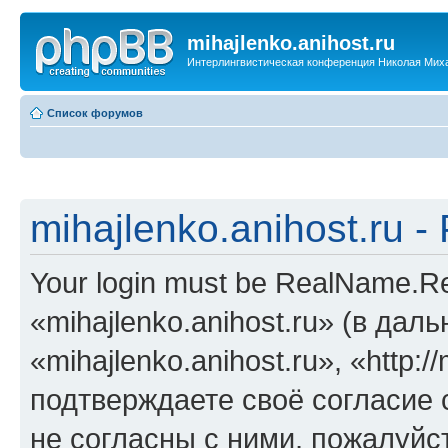
mihajlenko.anihost.ru
Интерлингвистическая конференция Николая Мих
Список форумов
mihajlenko.anihost.ru 
Your login must be RealName.
«mihajlenko.anihost.ru» (в да
«mihajlenko.anihost.ru», «http://
подтверждаете своё согласие
не согласны с ними, пожалуйст