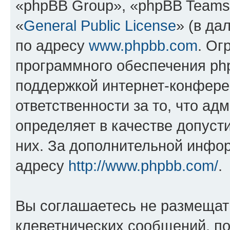
«phpBB Group», «phpBB Teams
«
General Public License
» (в да
по адресу
www.phpbb.com
. Ог
программного обеспечения php
поддержкой интернет-конферен
ответственности за то, что а
определяет в качестве допуст
них. За дополнительной инфо
адресу
http://www.phpbb.com/
.
Вы соглашаетесь не размещат
клеветнических сообщений, п