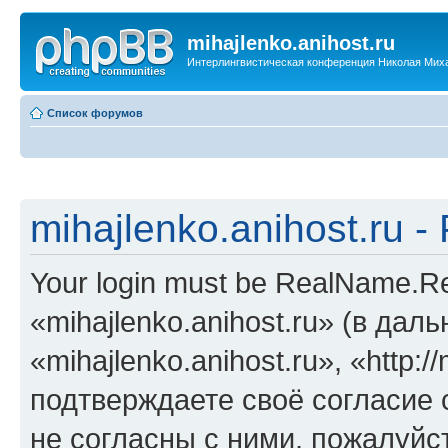
mihajlenko.anihost.ru
Интерлингвистическая конференция Николая Мих
Список форумов
mihajlenko.anihost.ru 
Your login must be RealName.
«mihajlenko.anihost.ru» (в да
«mihajlenko.anihost.ru», «http://
подтверждаете своё согласие
не согласны с ними, пожалуйст