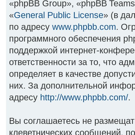
«phpBB Group», «phpBB Teams
«
General Public License
» (в да
по адресу
www.phpbb.com
. Ог
программного обеспечения php
поддержкой интернет-конферен
ответственности за то, что а
определяет в качестве допуст
них. За дополнительной инфо
адресу
http://www.phpbb.com/
.
Вы соглашаетесь не размещат
клеветнических сообщений, п