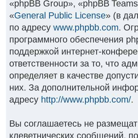
«phpBB Group», «phpBB Teams
«
General Public License
» (в да
по адресу
www.phpbb.com
. Ог
программного обеспечения php
поддержкой интернет-конферен
ответственности за то, что а
определяет в качестве допуст
них. За дополнительной инфо
адресу
http://www.phpbb.com/
.
Вы соглашаетесь не размещат
клеветнических сообщений, п