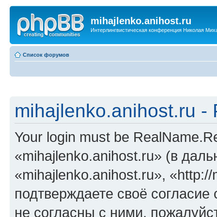
mihajlenko.anihost.ru
Интерлингвистическая конференция Николая Мих
Список форумов
mihajlenko.anihost.ru 
Your login must be RealName.
«mihajlenko.anihost.ru» (в да
«mihajlenko.anihost.ru», «http://
подтверждаете своё согласие
не согласны с ними, пожалуйст