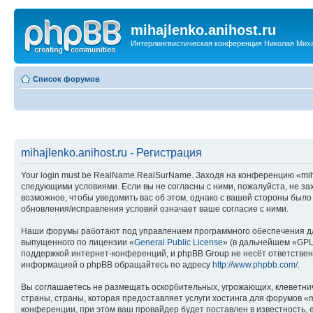
mihajlenko.anihost.ru
Интерлингвистическая конференция Николая Мих
Список форумов
mihajlenko.anihost.ru - Регистрация
Your login must be RealName.RealSurName. Заходя на конференцию «mihajl
следующими условиями. Если вы не согласны с ними, пожалуйста, не зах
возможное, чтобы уведомить вас об этом, однако с вашей стороны было
обновления/исправления условий означает ваше согласие с ними.
Наши форумы работают под управлением программного обеспечения дл
выпущенного по лицензии «
General Public License
» (в дальнейшем «GPL
поддержкой интернет-конференций, и phpBB Group не несёт ответствен
информацией о phpBB обращайтесь по адресу
http://www.phpbb.com/
.
Вы соглашаетесь не размещать оскорбительных, угрожающих, клеветни
страны, страны, которая предоставляет услуги хостинга для форумов «
конференции, при этом ваш провайдер будет поставлен в известность, 