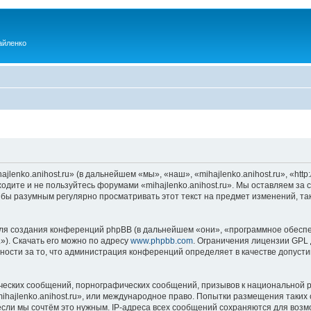
айленко
enko.anihost.ru» (в дальнейшем «мы», «наш», «mihajlenko.anihost.ru», «http:/
одите и не пользуйтесь форумами «mihajlenko.anihost.ru». Мы оставляем за 
 бы разумным регулярно просматривать этот текст на предмет изменений, так
я создания конференций phpBB (в дальнейшем «они», «программное обеспе
»). Скачать его можно по адресу
www.phpbb.com
. Ограничения лицензии GPL 
ности за то, что администрация конференций определяет в качестве допусти
ческих сообщений, порнографических сообщений, призывов к национальной р
mihajlenko.anihost.ru», или международное право. Попытки размещения таки
если мы сочтём это нужным. IP-адреса всех сообщений сохраняются для возм