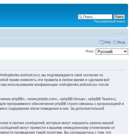
Расширенный поиск
FAQ
Вход
Язык:
/mihajlenko.anihost.ru»), вы подтверждаете своё согласие со
собой право изменять эти правила в любое время и сделаем всё
 как использование конференции «mihajlenko.anihost.ru» после
чение phpBB», «www.phpbb.com», «phpBB Group», «phpBB Teams»),
для программного обеспечения phpBB строго связаны с организацией и
мого содержания и/или поведения в них. За дополнительной
озни и прочих сообщений, которые могут нарушить законы вашей
х сообщений могут привести к вашему немедленному отключению от
ожности проведения такой политики. Вы соглашаетесь с тем, что