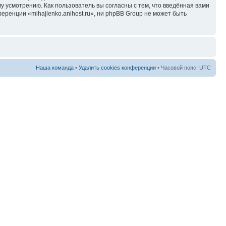
у усмотрению. Как пользователь вы согласны с тем, что введённая вами
ренции «mihajlenko.anihost.ru», ни phpBB Group не может быть
Наша команда
•
Удалить cookies конференции
• Часовой пояс: UTC