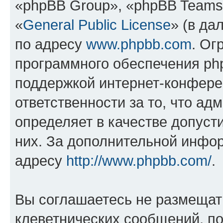
«phpBB Group», «phpBB Teams
«
General Public License
» (в да
по адресу
www.phpbb.com
. Ог
программного обеспечения php
поддержкой интернет-конферен
ответственности за то, что а
определяет в качестве допуст
них. За дополнительной инфо
адресу
http://www.phpbb.com/
.
Вы соглашаетесь не размещат
клеветнических сообщений, п