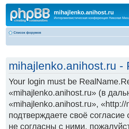
mihajlenko.anihost.ru
Интерлингвистическая конференция Николая Мих
Список форумов
mihajlenko.anihost.ru 
Your login must be RealName.
«mihajlenko.anihost.ru» (в да
«mihajlenko.anihost.ru», «http://
подтверждаете своё согласие
не согласны с ними, пожалуйст