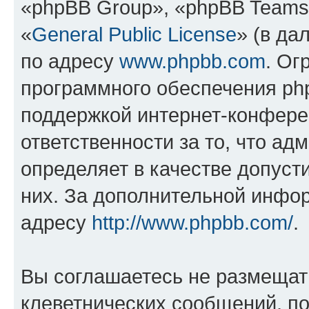
«phpBB Group», «phpBB Teams
«
General Public License
» (в да
по адресу
www.phpbb.com
. Ог
программного обеспечения php
поддержкой интернет-конферен
ответственности за то, что а
определяет в качестве допуст
них. За дополнительной инфо
адресу
http://www.phpbb.com/
.
Вы соглашаетесь не размещат
клеветнических сообщений, п