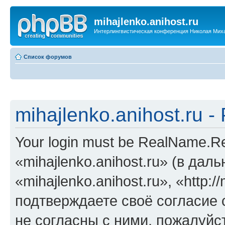
mihajlenko.anihost.ru
Интерлингвистическая конференция Николая Мих
Список форумов
mihajlenko.anihost.ru 
Your login must be RealName.
«mihajlenko.anihost.ru» (в да
«mihajlenko.anihost.ru», «http://
подтверждаете своё согласие
не согласны с ними, пожалуйст