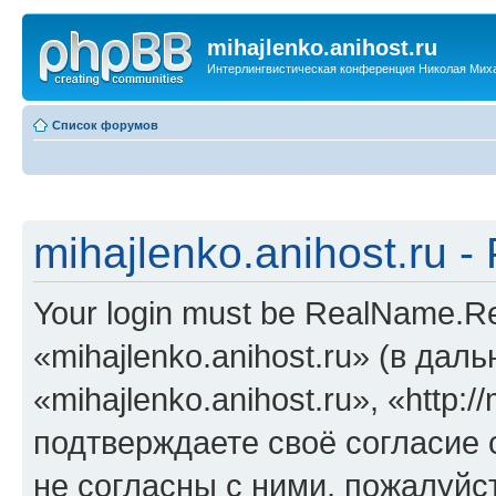
mihajlenko.anihost.ru
Интерлингвистическая конференция Николая Мих
Список форумов
mihajlenko.anihost.ru 
Your login must be RealName.
«mihajlenko.anihost.ru» (в да
«mihajlenko.anihost.ru», «http://
подтверждаете своё согласие
не согласны с ними, пожалуйст