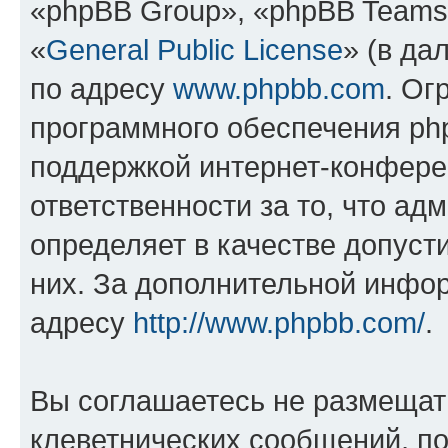
«phpBB Group», «phpBB Teams
«
General Public License
» (в да
по адресу
www.phpbb.com
. Ог
программного обеспечения php
поддержкой интернет-конферен
ответственности за то, что а
определяет в качестве допуст
них. За дополнительной инфо
адресу
http://www.phpbb.com/
.
Вы соглашаетесь не размещат
клеветнических сообщений, п