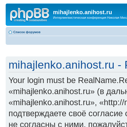
mihajlenko.anihost.ru
Интерлингвистическая конференция Николая Мих
Список форумов
mihajlenko.anihost.ru 
Your login must be RealName.
«mihajlenko.anihost.ru» (в да
«mihajlenko.anihost.ru», «http://
подтверждаете своё согласие
не согласны с ними, пожалуйст