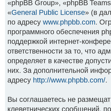
«phpBB Group», «phpBB Teams
«
General Public License
» (в да
по адресу
www.phpbb.com
. Ог
программного обеспечения php
поддержкой интернет-конферен
ответственности за то, что а
определяет в качестве допуст
них. За дополнительной инфо
адресу
http://www.phpbb.com/
.
Вы соглашаетесь не размещат
клеветнических сообщений, п