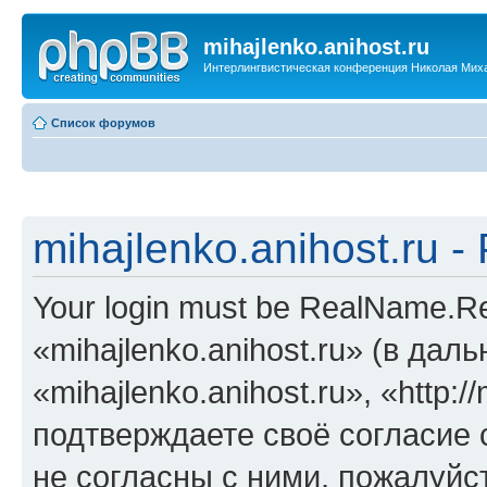
mihajlenko.anihost.ru
Интерлингвистическая конференция Николая Мих
Список форумов
mihajlenko.anihost.ru 
Your login must be RealName.
«mihajlenko.anihost.ru» (в да
«mihajlenko.anihost.ru», «http://
подтверждаете своё согласие
не согласны с ними, пожалуйст