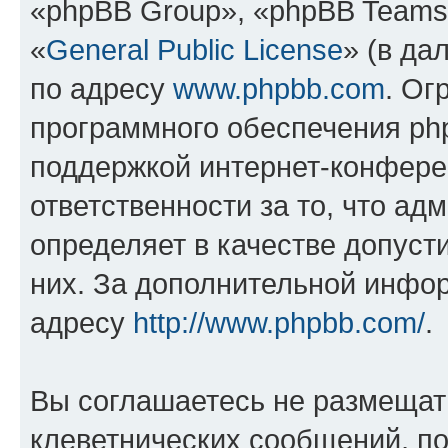
«phpBB Group», «phpBB Teams
«
General Public License
» (в да
по адресу
www.phpbb.com
. Ог
программного обеспечения php
поддержкой интернет-конферен
ответственности за то, что а
определяет в качестве допуст
них. За дополнительной инфо
адресу
http://www.phpbb.com/
.
Вы соглашаетесь не размещат
клеветнических сообщений, п