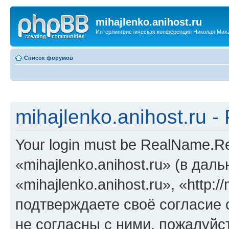
mihajlenko.anihost.ru
Интерлингвистическая конференция Николая Мих
Список форумов
mihajlenko.anihost.ru 
Your login must be RealName.
«mihajlenko.anihost.ru» (в да
«mihajlenko.anihost.ru», «http://
подтверждаете своё согласие
не согласны с ними, пожалуйст