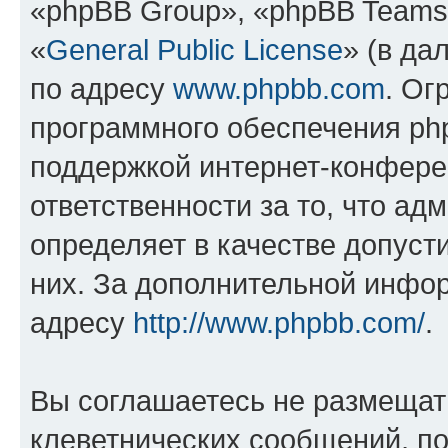
«phpBB Group», «phpBB Teams
«
General Public License
» (в да
по адресу
www.phpbb.com
. Ог
программного обеспечения php
поддержкой интернет-конферен
ответственности за то, что а
определяет в качестве допуст
них. За дополнительной инфо
адресу
http://www.phpbb.com/
.
Вы соглашаетесь не размещат
клеветнических сообщений, п