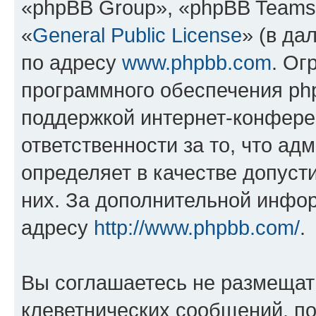
«phpBB Group», «phpBB Teams
«
General Public License
» (в да
по адресу
www.phpbb.com
. Ог
программного обеспечения php
поддержкой интернет-конферен
ответственности за то, что а
определяет в качестве допуст
них. За дополнительной инфо
адресу
http://www.phpbb.com/
.
Вы соглашаетесь не размещат
клеветнических сообщений, п