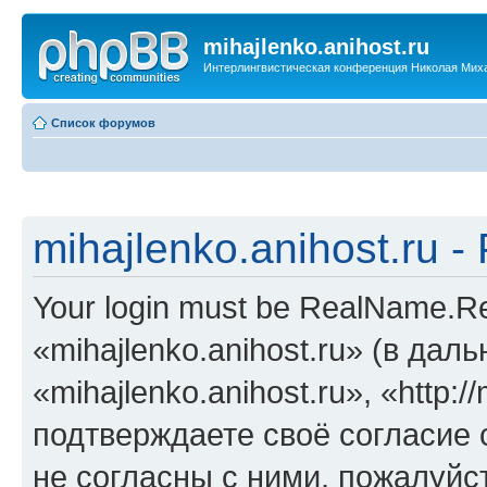
mihajlenko.anihost.ru
Интерлингвистическая конференция Николая Мих
Список форумов
mihajlenko.anihost.ru 
Your login must be RealName.
«mihajlenko.anihost.ru» (в да
«mihajlenko.anihost.ru», «http://
подтверждаете своё согласие
не согласны с ними, пожалуйст