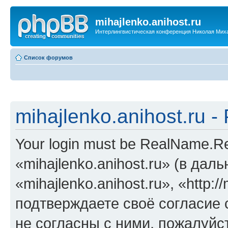
mihajlenko.anihost.ru
Интерлингвистическая конференция Николая Мих
Список форумов
mihajlenko.anihost.ru 
Your login must be RealName.
«mihajlenko.anihost.ru» (в да
«mihajlenko.anihost.ru», «http://
подтверждаете своё согласие
не согласны с ними, пожалуйст