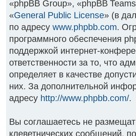
«phpBB Group», «phpBB Teams
«
General Public License
» (в да
по адресу
www.phpbb.com
. Ог
программного обеспечения php
поддержкой интернет-конферен
ответственности за то, что а
определяет в качестве допуст
них. За дополнительной инфо
адресу
http://www.phpbb.com/
.
Вы соглашаетесь не размещат
клеветнических сообщений, п