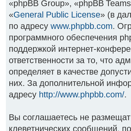
«phpBB Group», «phpBB Teams
«
General Public License
» (в да
по адресу
www.phpbb.com
. Ог
программного обеспечения php
поддержкой интернет-конферен
ответственности за то, что а
определяет в качестве допуст
них. За дополнительной инфо
адресу
http://www.phpbb.com/
.
Вы соглашаетесь не размещат
клеветнических сообщений, п