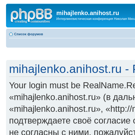
mihajlenko.anihost.ru
Интерлингвистическая конференция Николая Мих
Список форумов
mihajlenko.anihost.ru 
Your login must be RealName.
«mihajlenko.anihost.ru» (в да
«mihajlenko.anihost.ru», «http://
подтверждаете своё согласие
не согласны с ними, пожалуйст