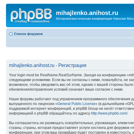
mihajlenko.anihost.ru
Интерлингвистическая конференция Николая Мих
Список форумов
mihajlenko.anihost.ru - Регистрация
Your login must be RealName.RealSurName. Заходя на конференцию «mihajl
следующими условиями. Если вы не согласны с ними, пожалуйста, не зах
возможное, чтобы уведомить вас об этом, однако с вашей стороны было
обновления/исправления условий означает ваше согласие с ними.
Наши форумы работают под управлением программного обеспечения дл
выпущенного по лицензии «
General Public License
» (в дальнейшем «GPL
поддержкой интернет-конференций, и phpBB Group не несёт ответствен
информацией о phpBB обращайтесь по адресу
http://www.phpbb.com/
.
Вы соглашаетесь не размещать оскорбительных, угрожающих, клеветни
страны, страны, которая предоставляет услуги хостинга для форумов «
конференции, при этом ваш провайдер будет поставлен в известность, 