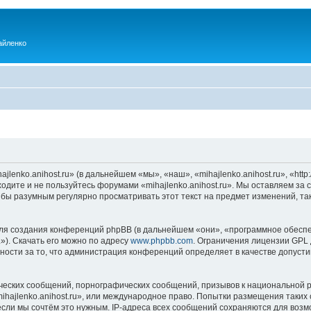
айленко
enko.anihost.ru» (в дальнейшем «мы», «наш», «mihajlenko.anihost.ru», «http:/
одите и не пользуйтесь форумами «mihajlenko.anihost.ru». Мы оставляем за 
 бы разумным регулярно просматривать этот текст на предмет изменений, так
я создания конференций phpBB (в дальнейшем «они», «программное обеспе
»). Скачать его можно по адресу
www.phpbb.com
. Ограничения лицензии GPL 
ности за то, что администрация конференций определяет в качестве допусти
ческих сообщений, порнографических сообщений, призывов к национальной р
mihajlenko.anihost.ru», или международное право. Попытки размещения таки
если мы сочтём это нужным. IP-адреса всех сообщений сохраняются для возм