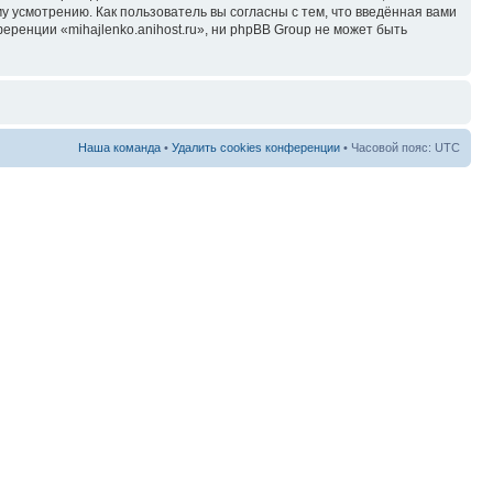
у усмотрению. Как пользователь вы согласны с тем, что введённая вами
ренции «mihajlenko.anihost.ru», ни phpBB Group не может быть
Наша команда
•
Удалить cookies конференции
• Часовой пояс: UTC