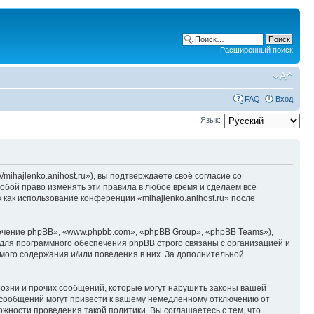
Расширенный поиск
FAQ
Вход
Язык:
/mihajlenko.anihost.ru»), вы подтверждаете своё согласие со
собой право изменять эти правила в любое время и сделаем всё
 как использование конференции «mihajlenko.anihost.ru» после
чение phpBB», «www.phpbb.com», «phpBB Group», «phpBB Teams»),
для программного обеспечения phpBB строго связаны с организацией и
мого содержания и/или поведения в них. За дополнительной
озни и прочих сообщений, которые могут нарушить законы вашей
х сообщений могут привести к вашему немедленному отключению от
ожности проведения такой политики. Вы соглашаетесь с тем, что