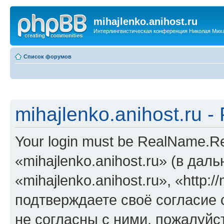
mihajlenko.anihost.ru
Интерлингвистическая конференция Николая Мих
Список форумов
mihajlenko.anihost.ru 
Your login must be RealName.
«mihajlenko.anihost.ru» (в да
«mihajlenko.anihost.ru», «http://
подтверждаете своё согласие
не согласны с ними, пожалуйст