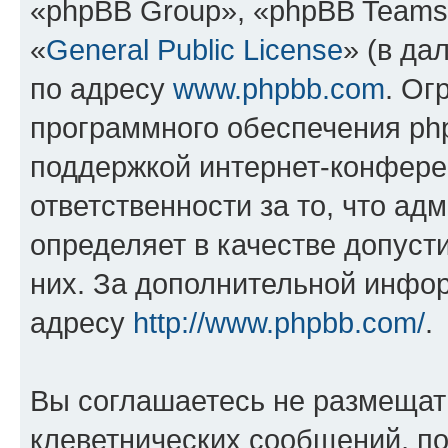
«phpBB Group», «phpBB Teams
«
General Public License
» (в да
по адресу
www.phpbb.com
. Ог
программного обеспечения php
поддержкой интернет-конферен
ответственности за то, что а
определяет в качестве допуст
них. За дополнительной инфо
адресу
http://www.phpbb.com/
.
Вы соглашаетесь не размещат
клеветнических сообщений, п