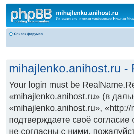
mihajlenko.anihost.ru
Интерлингвистическая конференция Николая Мих
Список форумов
mihajlenko.anihost.ru 
Your login must be RealName.
«mihajlenko.anihost.ru» (в да
«mihajlenko.anihost.ru», «http://
подтверждаете своё согласие
не согласны с ними, пожалуйст