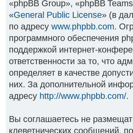
«phpBB Group», «phpBB Teams
«
General Public License
» (в да
по адресу
www.phpbb.com
. Ог
программного обеспечения php
поддержкой интернет-конферен
ответственности за то, что а
определяет в качестве допуст
них. За дополнительной инфо
адресу
http://www.phpbb.com/
.
Вы соглашаетесь не размещат
клеветнических сообщений, п