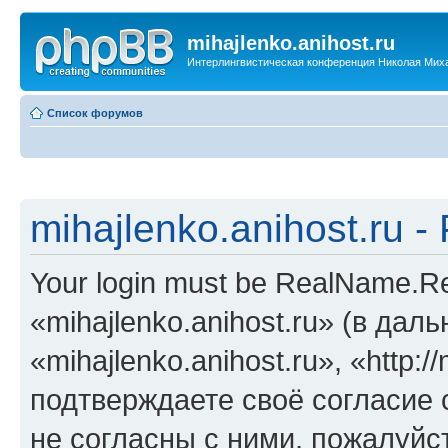
mihajlenko.anihost.ru
Интерлингвистическая конференция Николая Мих
Список форумов
mihajlenko.anihost.ru 
Your login must be RealName.
«mihajlenko.anihost.ru» (в да
«mihajlenko.anihost.ru», «http://
подтверждаете своё согласие
не согласны с ними, пожалуйст