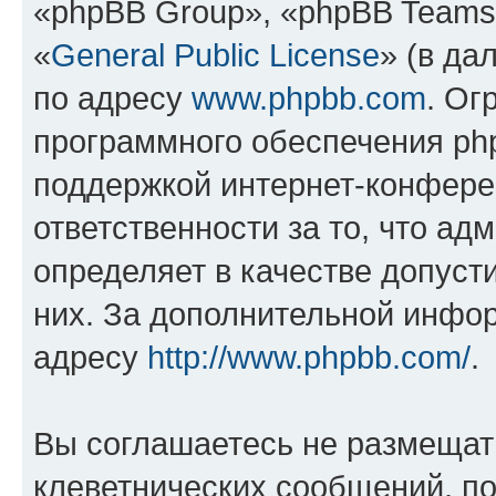
«phpBB Group», «phpBB Teams
«
General Public License
» (в да
по адресу
www.phpbb.com
. Ог
программного обеспечения php
поддержкой интернет-конферен
ответственности за то, что а
определяет в качестве допуст
них. За дополнительной инфо
адресу
http://www.phpbb.com/
.
Вы соглашаетесь не размещат
клеветнических сообщений, п