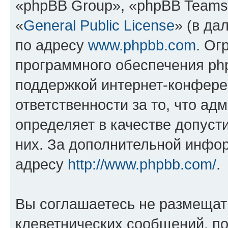
«phpBB Group», «phpBB Teams
«
General Public License
» (в да
по адресу
www.phpbb.com
. Ог
программного обеспечения php
поддержкой интернет-конферен
ответственности за то, что а
определяет в качестве допуст
них. За дополнительной инфо
адресу
http://www.phpbb.com/
.
Вы соглашаетесь не размещат
клеветнических сообщений, п