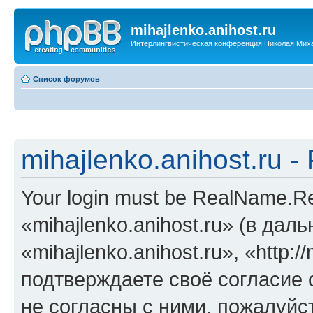
mihajlenko.anihost.ru
Интерлингвистическая конференция Николая Мих
Список форумов
mihajlenko.anihost.ru 
Your login must be RealName.
«mihajlenko.anihost.ru» (в да
«mihajlenko.anihost.ru», «http://
подтверждаете своё согласие
не согласны с ними, пожалуйст