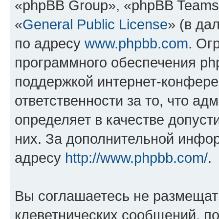
«phpBB Group», «phpBB Teams
«
General Public License
» (в да
по адресу
www.phpbb.com
. Ог
программного обеспечения php
поддержкой интернет-конферен
ответственности за то, что а
определяет в качестве допуст
них. За дополнительной инфо
адресу
http://www.phpbb.com/
.
Вы соглашаетесь не размещат
клеветнических сообщений, п