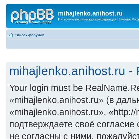
mihajlenko.anihost.ru
Интерлингвистическая конференция Николая Мих
Список форумов
mihajlenko.anihost.ru 
Your login must be RealName.
«mihajlenko.anihost.ru» (в да
«mihajlenko.anihost.ru», «http://
подтверждаете своё согласие
не согласны с ними, пожалуйст