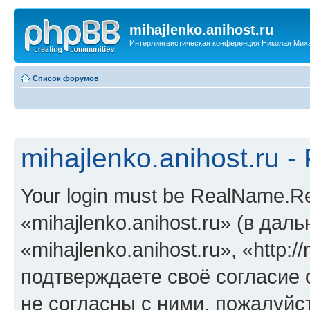
mihajlenko.anihost.ru
Интерлингвистическая конференция Николая Мих
Список форумов
mihajlenko.anihost.ru 
Your login must be RealName.
«mihajlenko.anihost.ru» (в да
«mihajlenko.anihost.ru», «http://
подтверждаете своё согласие
не согласны с ними, пожалуйст