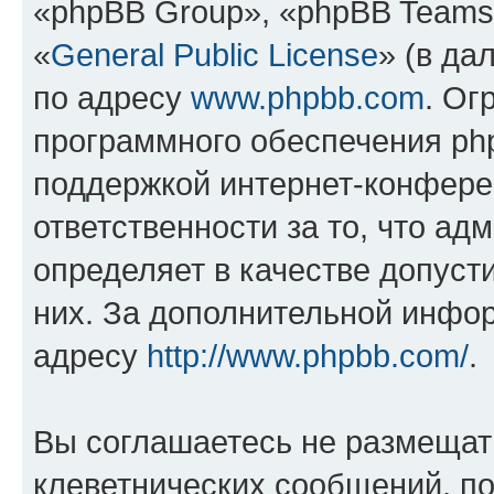
«phpBB Group», «phpBB Teams
«
General Public License
» (в да
по адресу
www.phpbb.com
. Ог
программного обеспечения php
поддержкой интернет-конферен
ответственности за то, что а
определяет в качестве допуст
них. За дополнительной инфо
адресу
http://www.phpbb.com/
.
Вы соглашаетесь не размещат
клеветнических сообщений, п