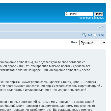
Расширенный поиск
FAQ
Вход
Язык:
/mihajlenko.anihost.ru»), вы подтверждаете своё согласие со
собой право изменять эти правила в любое время и сделаем всё
 как использование конференции «mihajlenko.anihost.ru» после
чение phpBB», «www.phpbb.com», «phpBB Group», «phpBB Teams»),
для программного обеспечения phpBB строго связаны с организацией и
мого содержания и/или поведения в них. За дополнительной
озни и прочих сообщений, которые могут нарушить законы вашей
х сообщений могут привести к вашему немедленному отключению от
ожности проведения такой политики. Вы соглашаетесь с тем, что