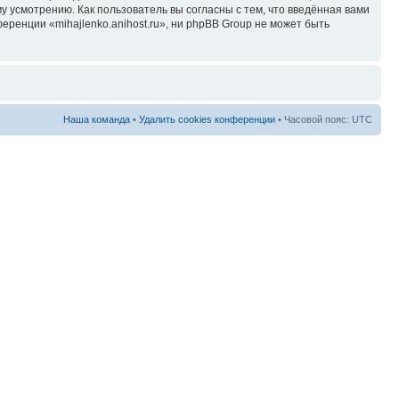
у усмотрению. Как пользователь вы согласны с тем, что введённая вами
ренции «mihajlenko.anihost.ru», ни phpBB Group не может быть
Наша команда
•
Удалить cookies конференции
• Часовой пояс: UTC