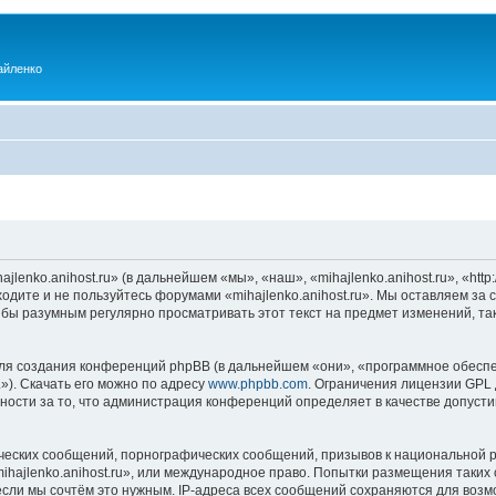
айленко
enko.anihost.ru» (в дальнейшем «мы», «наш», «mihajlenko.anihost.ru», «http:/
одите и не пользуйтесь форумами «mihajlenko.anihost.ru». Мы оставляем за 
 бы разумным регулярно просматривать этот текст на предмет изменений, так
я создания конференций phpBB (в дальнейшем «они», «программное обеспе
»). Скачать его можно по адресу
www.phpbb.com
. Ограничения лицензии GPL 
ности за то, что администрация конференций определяет в качестве допусти
ческих сообщений, порнографических сообщений, призывов к национальной р
mihajlenko.anihost.ru», или международное право. Попытки размещения таки
если мы сочтём это нужным. IP-адреса всех сообщений сохраняются для возм