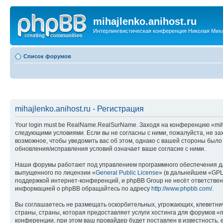
mihajlenko.anihost.ru
Интерлингвистическая конференция Николая Мих
Список форумов
mihajlenko.anihost.ru - Регистрация
Your login must be RealName.RealSurName. Заходя на конференцию «mihajl
следующими условиями. Если вы не согласны с ними, пожалуйста, не зах
возможное, чтобы уведомить вас об этом, однако с вашей стороны было
обновления/исправления условий означает ваше согласие с ними.
Наши форумы работают под управлением программного обеспечения дл
выпущенного по лицензии «
General Public License
» (в дальнейшем «GPL
поддержкой интернет-конференций, и phpBB Group не несёт ответствен
информацией о phpBB обращайтесь по адресу
http://www.phpbb.com/
.
Вы соглашаетесь не размещать оскорбительных, угрожающих, клеветни
страны, страны, которая предоставляет услуги хостинга для форумов «
конференции, при этом ваш провайдер будет поставлен в известность, 