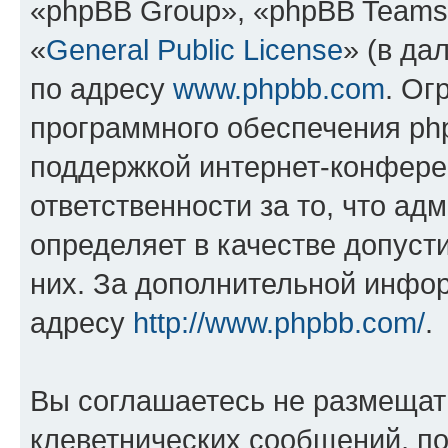
«phpBB Group», «phpBB Teams
«
General Public License
» (в да
по адресу
www.phpbb.com
. Ог
программного обеспечения php
поддержкой интернет-конферен
ответственности за то, что а
определяет в качестве допуст
них. За дополнительной инфо
адресу
http://www.phpbb.com/
.
Вы соглашаетесь не размещат
клеветнических сообщений, п