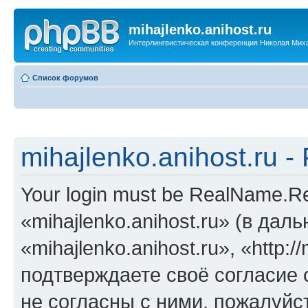
mihajlenko.anihost.ru
Интерлингвистическая конференция Николая Мих
Список форумов
mihajlenko.anihost.ru 
Your login must be RealName.
«mihajlenko.anihost.ru» (в да
«mihajlenko.anihost.ru», «http://
подтверждаете своё согласие
не согласны с ними, пожалуйст