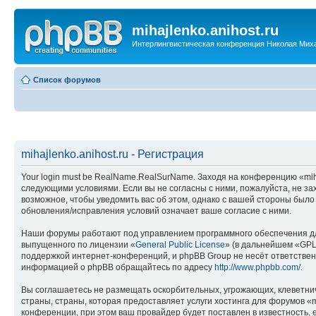
mihajlenko.anihost.ru
Интерлингвистическая конференция Николая Мих
Список форумов
mihajlenko.anihost.ru - Регистрация
Your login must be RealName.RealSurName. Заходя на конференцию «mihajl
следующими условиями. Если вы не согласны с ними, пожалуйста, не зах
возможное, чтобы уведомить вас об этом, однако с вашей стороны было
обновления/исправления условий означает ваше согласие с ними.
Наши форумы работают под управлением программного обеспечения дл
выпущенного по лицензии «
General Public License
» (в дальнейшем «GPL
поддержкой интернет-конференций, и phpBB Group не несёт ответствен
информацией о phpBB обращайтесь по адресу
http://www.phpbb.com/
.
Вы соглашаетесь не размещать оскорбительных, угрожающих, клеветни
страны, страны, которая предоставляет услуги хостинга для форумов «
конференции, при этом ваш провайдер будет поставлен в известность, 