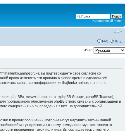
Расширенный поиск
FAQ
Вход
Язык:
/mihajlenko.anihost.ru»), вы подтверждаете своё согласие со
собой право изменять эти правила в любое время и сделаем всё
 как использование конференции «mihajlenko.anihost.ru» после
чение phpBB», «www.phpbb.com», «phpBB Group», «phpBB Teams»),
для программного обеспечения phpBB строго связаны с организацией и
мого содержания и/или поведения в них. За дополнительной
озни и прочих сообщений, которые могут нарушить законы вашей
х сообщений могут привести к вашему немедленному отключению от
ожности проведения такой политики. Вы соглашаетесь с тем, что