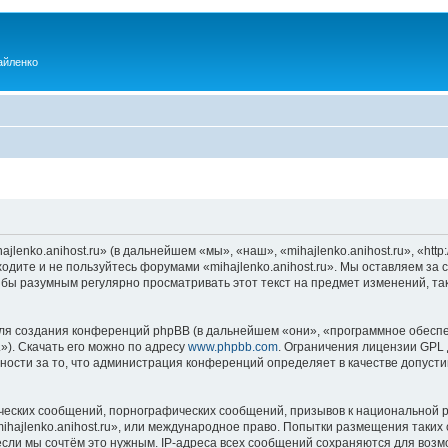
айленко
enko.anihost.ru» (в дальнейшем «мы», «наш», «mihajlenko.anihost.ru», «http:/
одите и не пользуйтесь форумами «mihajlenko.anihost.ru». Мы оставляем за 
 бы разумным регулярно просматривать этот текст на предмет изменений, так
я создания конференций phpBB (в дальнейшем «они», «программное обеспе
»). Скачать его можно по адресу
www.phpbb.com
. Ограничения лицензии GPL 
ности за то, что администрация конференций определяет в качестве допусти
ческих сообщений, порнографических сообщений, призывов к национальной р
mihajlenko.anihost.ru», или международное право. Попытки размещения таки
если мы сочтём это нужным. IP-адреса всех сообщений сохраняются для возм