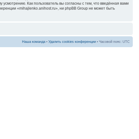
у усмотрению. Как пользователь вы согласны с тем, что введённая вами
ренции «mihajlenko.anihost.ru», ни phpBB Group не может быть
Наша команда
•
Удалить cookies конференции
• Часовой пояс: UTC