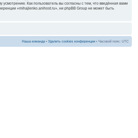
у усмотрению. Как пользователь вы согласны с тем, что введённая вами
ренции «mihajlenko.anihost.ru», ни phpBB Group не может быть
Наша команда
•
Удалить cookies конференции
• Часовой пояс: UTC