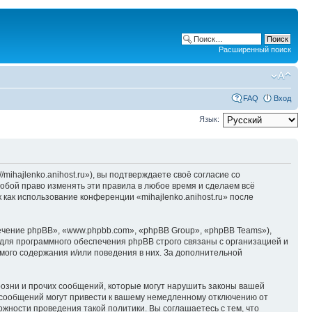
Расширенный поиск
FAQ
Вход
Язык:
/mihajlenko.anihost.ru»), вы подтверждаете своё согласие со
собой право изменять эти правила в любое время и сделаем всё
 как использование конференции «mihajlenko.anihost.ru» после
чение phpBB», «www.phpbb.com», «phpBB Group», «phpBB Teams»),
для программного обеспечения phpBB строго связаны с организацией и
мого содержания и/или поведения в них. За дополнительной
озни и прочих сообщений, которые могут нарушить законы вашей
х сообщений могут привести к вашему немедленному отключению от
ожности проведения такой политики. Вы соглашаетесь с тем, что