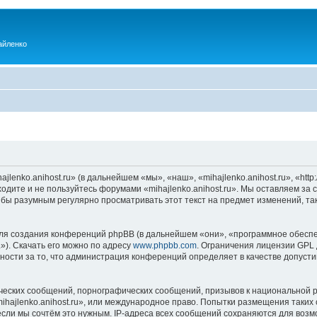
айленко
enko.anihost.ru» (в дальнейшем «мы», «наш», «mihajlenko.anihost.ru», «http:/
одите и не пользуйтесь форумами «mihajlenko.anihost.ru». Мы оставляем за 
 бы разумным регулярно просматривать этот текст на предмет изменений, так
я создания конференций phpBB (в дальнейшем «они», «программное обеспе
»). Скачать его можно по адресу
www.phpbb.com
. Ограничения лицензии GPL 
ности за то, что администрация конференций определяет в качестве допусти
ческих сообщений, порнографических сообщений, призывов к национальной р
mihajlenko.anihost.ru», или международное право. Попытки размещения таки
если мы сочтём это нужным. IP-адреса всех сообщений сохраняются для возм