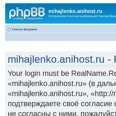
mihajlenko.anihost.ru
Интерлингвистическая конференция Николая Мих
Список форумов
mihajlenko.anihost.ru 
Your login must be RealName.
«mihajlenko.anihost.ru» (в да
«mihajlenko.anihost.ru», «http://
подтверждаете своё согласие
не согласны с ними, пожалуйст