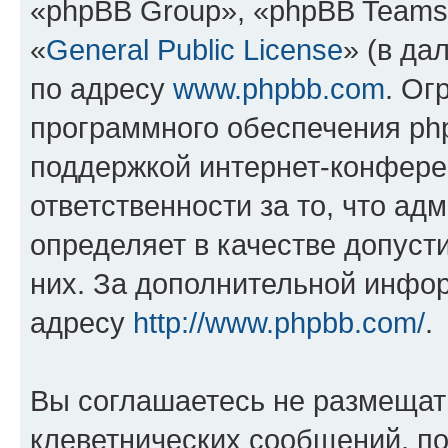
«phpBB Group», «phpBB Teams
«
General Public License
» (в да
по адресу
www.phpbb.com
. Ог
программного обеспечения php
поддержкой интернет-конферен
ответственности за то, что а
определяет в качестве допуст
них. За дополнительной инфо
адресу
http://www.phpbb.com/
.
Вы соглашаетесь не размещат
клеветнических сообщений, п