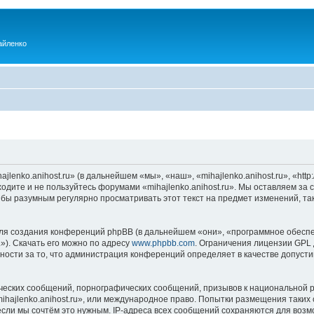
айленко
enko.anihost.ru» (в дальнейшем «мы», «наш», «mihajlenko.anihost.ru», «http:/
одите и не пользуйтесь форумами «mihajlenko.anihost.ru». Мы оставляем за 
 бы разумным регулярно просматривать этот текст на предмет изменений, так
я создания конференций phpBB (в дальнейшем «они», «программное обеспе
»). Скачать его можно по адресу
www.phpbb.com
. Ограничения лицензии GPL 
ности за то, что администрация конференций определяет в качестве допусти
ческих сообщений, порнографических сообщений, призывов к национальной р
mihajlenko.anihost.ru», или международное право. Попытки размещения таки
если мы сочтём это нужным. IP-адреса всех сообщений сохраняются для возм