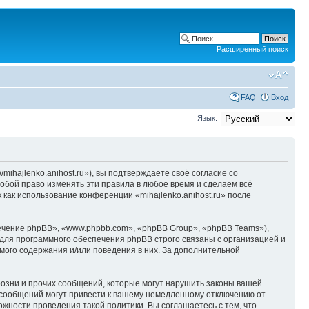
Расширенный поиск
FAQ
Вход
Язык:
/mihajlenko.anihost.ru»), вы подтверждаете своё согласие со
собой право изменять эти правила в любое время и сделаем всё
 как использование конференции «mihajlenko.anihost.ru» после
чение phpBB», «www.phpbb.com», «phpBB Group», «phpBB Teams»),
для программного обеспечения phpBB строго связаны с организацией и
мого содержания и/или поведения в них. За дополнительной
озни и прочих сообщений, которые могут нарушить законы вашей
х сообщений могут привести к вашему немедленному отключению от
ожности проведения такой политики. Вы соглашаетесь с тем, что