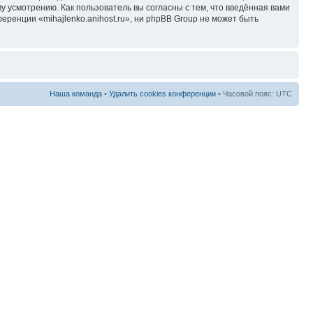
у усмотрению. Как пользователь вы согласны с тем, что введённая вами
ренции «mihajlenko.anihost.ru», ни phpBB Group не может быть
Наша команда
•
Удалить cookies конференции
• Часовой пояс: UTC