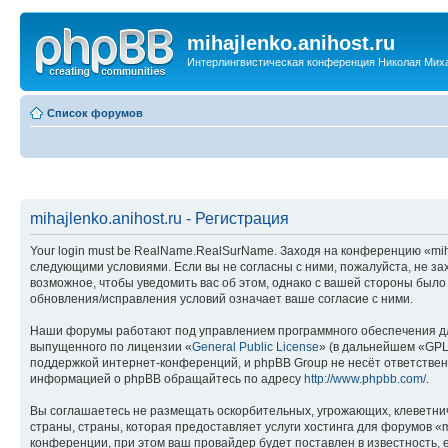
mihajlenko.anihost.ru
Интерлингвистическая конференция Николая Мих
Список форумов
mihajlenko.anihost.ru - Регистрация
Your login must be RealName.RealSurName. Заходя на конференцию «mihajl
следующими условиями. Если вы не согласны с ними, пожалуйста, не зах
возможное, чтобы уведомить вас об этом, однако с вашей стороны было
обновления/исправления условий означает ваше согласие с ними.
Наши форумы работают под управлением программного обеспечения дл
выпущенного по лицензии «
General Public License
» (в дальнейшем «GPL
поддержкой интернет-конференций, и phpBB Group не несёт ответствен
информацией о phpBB обращайтесь по адресу
http://www.phpbb.com/
.
Вы соглашаетесь не размещать оскорбительных, угрожающих, клеветни
страны, страны, которая предоставляет услуги хостинга для форумов «
конференции, при этом ваш провайдер будет поставлен в известность, 